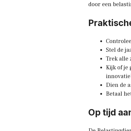
door een belast
Praktisch
Controlee
Stel de j
Trek alle 
Kijk of j
innovati
Dien de aa
Betaal he
Op tijd a
De Belastingdien