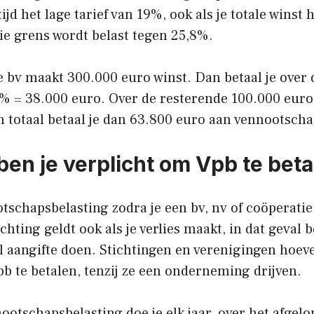
tijd het lage tarief van 19%, ook als je totale winst 
ie grens wordt belast tegen 25,8%.
e bv maakt 300.000 euro winst. Dan betaal je over 
% = 38.000 euro. Over de resterende 100.000 euro 
n totaal betaal je dan 63.800 euro aan vennootscha
en je verplicht om Vpb te beta
otschapsbelasting zodra je een bv, nv of coöperatie
hting geldt ook als je verlies maakt, in dat geval be
l aangifte doen. Stichtingen en verenigingen hoev
b te betalen, tenzij ze een onderneming drijven.
ootschapsbelasting doe je elk jaar, over het afgelo