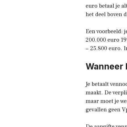
euro betaal je al
het deel boven d
Een voorbeeld: j
200.000 euro 19
= 25.800 euro. I
Wanneer b
Je betaalt venno
maakt. De verplic
maar moet je we
gevallen geen Vp
De aangifte venn