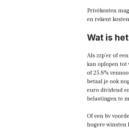
Privékosten mag 
en rekent kosten 
Wat is he
Als zzp’er of ee
kan oplopen tot 
of 25,8% vennoot
betaal je ook no
euro dividend en
belastingen te m
Of een bv voorde
hogere winsten k