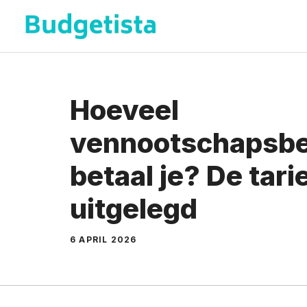
Spring
naar
de
inhoud
Hoeveel
vennootschapsbe
betaal je? De tar
uitgelegd
6 APRIL 2026