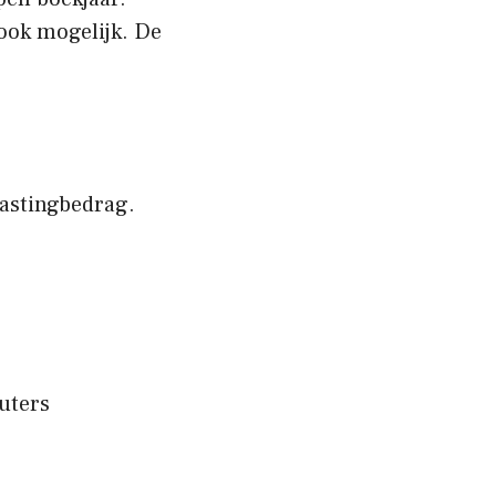
 ook mogelijk. De
lastingbedrag.
uters