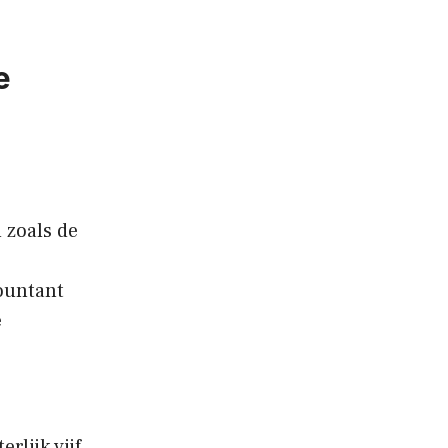
e
 zoals de
countant
e
rlijk vijf