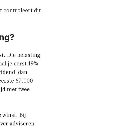
t controleert dit
ing?
st. Die belasting
aal je eerst 19%
vidend, dan
eerste 67.000
ijd met twee
 winst. Bij
over adviseren