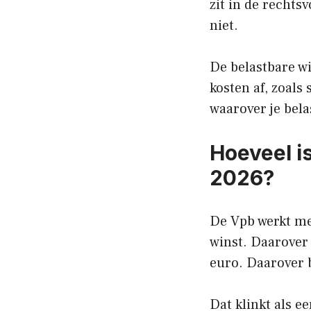
zit in de rechts
niet.
De belastbare win
kosten af, zoals 
waarover je bela
Hoeveel i
2026?
De Vpb werkt met
winst. Daarover 
euro. Daarover b
Dat klinkt als e