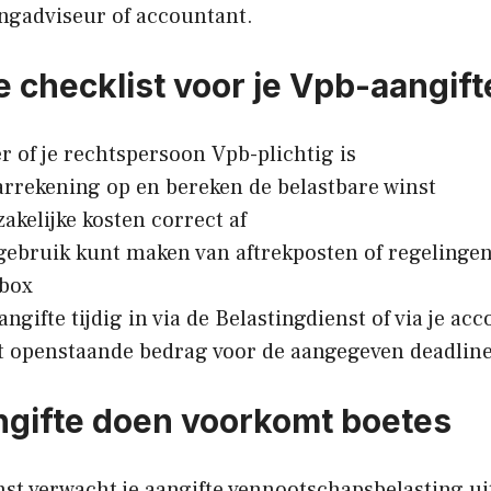
ingadviseur of accountant.
e checklist voor je Vpb-aangift
r of je rechtspersoon Vpb-plichtig is
aarrekening op en bereken de belastbare winst
zakelijke kosten correct af
e gebruik kunt maken van aftrekposten of regelingen
ebox
ngifte tijdig in via de Belastingdienst of via je ac
t openstaande bedrag voor de aangegeven deadlin
angifte doen voorkomt boetes
st verwacht je aangifte vennootschapsbelasting uite