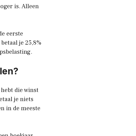
hoger is. Alleen
de eerste
betaal je 25,8%
psbelasting.
len?
 hebt die winst
taal je niets
en in de meeste
pen boekjaar.