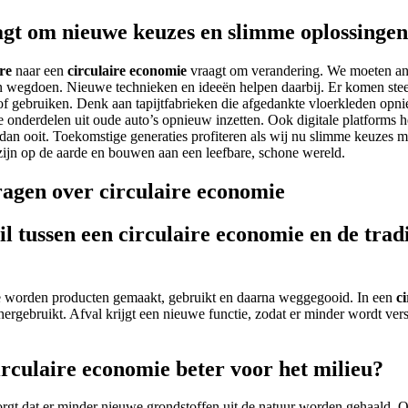
gt om nieuwe keuzes en slimme oplossingen
ire
naar een
circulaire economie
vraagt om verandering. We moeten an
 wegdoen. Nieuwe technieken en ideeën helpen daarbij. Er komen stee
tof gebruiken. Denk aan tapijtfabrieken die afgedankte vloerkleden op
ie onderdelen uit oude auto’s opnieuw inzetten. Ook digitale platforms 
 dan ooit. Toekomstige generaties profiteren als wij nu slimme keuzes
ijn op de aarde en bouwen aan een leefbare, schone wereld.
ragen over circulaire economie
il tussen een circulaire economie en de trad
ie worden producten gemaakt, gebruikt en daarna weggegooid. In een
c
hergebruikt. Afval krijgt een nieuwe functie, zodat er minder wordt vers
rculaire economie beter voor het milieu?
rgt dat er minder nieuwe grondstoffen uit de natuur worden gehaald. 