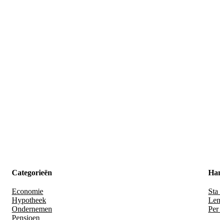
Categorieën
Han
Economie
Sta 
Hypotheek
Len
Ondernemen
Per
Pensioen