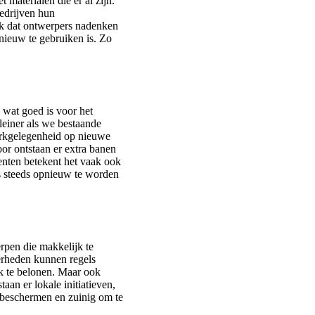
materialen die er al zijn.
bedrijven hun
ok dat ontwerpers nadenken
nieuw te gebruiken is. Zo
 wat goed is voor het
leiner als we bestaande
erkgelegenheid op nieuwe
or ontstaan er extra banen
enten betekent het vaak ook
es steeds opnieuw te worden
rpen die makkelijk te
verheden kunnen regels
k te belonen. Maar ook
aan er lokale initiatieven,
te beschermen en zuinig om te