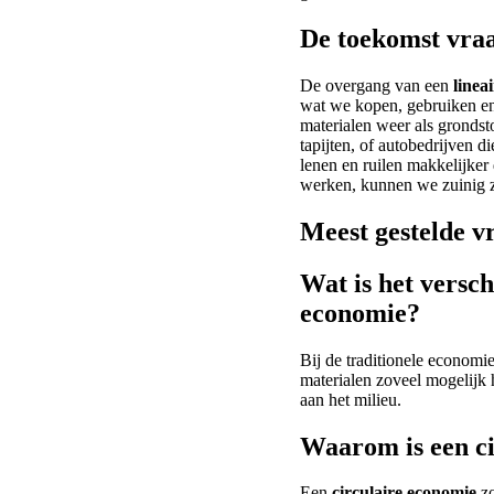
De toekomst vraa
De overgang van een
linea
wat we kopen, gebruiken en
materialen weer als gronds
tapijten, of autobedrijven d
lenen en ruilen makkelijker
werken, kunnen we zuinig z
Meest gestelde v
Wat is het versch
economie?
Bij de traditionele econom
materialen zoveel mogelijk 
aan het milieu.
Waarom is een ci
Een
circulaire economie
zo