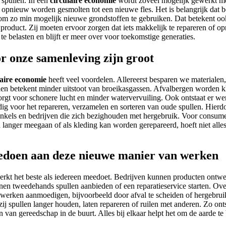
spullen. In een
circulaire economie
wordt zoveel mogelijk gewerkt met 
e opnieuw worden gesmolten tot een nieuwe fles. Het is belangrijk dat 
om zo min mogelijk nieuwe grondstoffen te gebruiken. Dat betekent o
product. Zij moeten ervoor zorgen dat iets makkelijk te repareren of op
e belasten en blijft er meer over voor toekomstige generaties.
r onze samenleving zijn groot
laire economie
heeft veel voordelen. Allereerst besparen we materialen,
en betekent minder uitstoot van broeikasgassen. Afvalbergen worden k
orgt voor schonere lucht en minder watervervuiling. Ook ontstaat er w
ig voor het repareren, verzamelen en sorteren van oude spullen. Hierdo
inkels en bedrijven die zich bezighouden met hergebruik. Voor consum
n langer meegaan of als kleding kan worden gerepareerd, hoeft niet all
edoen aan deze nieuwe manier van werken
rkt het beste als iedereen meedoet. Bedrijven kunnen producten ontwe
nnen tweedehands spullen aanbieden of een reparatieservice starten. O
werken aanmoedigen, bijvoorbeeld door afval te scheiden of hergebrui
zij spullen langer houden, laten repareren of ruilen met anderen. Zo ontst
en van gereedschap in de buurt. Alles bij elkaar helpt het om de aarde 