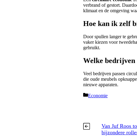
verbrand of gestort. Daardoo
klimaat en de omgeving waa
Hoe kan ik zelf 
Door spullen langer te gebr
vaker kiezen voor tweedehan
gebruikt.
Welke bedrijven p
Veel bedrijven passen circu
die oude meubels opknappen 
nieuwe apparaten.
Categorieën
Economie
Van Juf Roos to
bijzondere roll