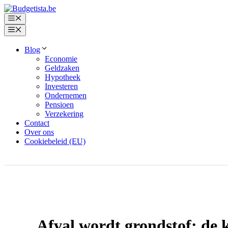
Spring
naar
Menu
de
Menu
inhoud
Blog
Economie
Geldzaken
Hypotheek
Investeren
Ondernemen
Pensioen
Verzekering
Contact
Over ons
Cookiebeleid (EU)
Afval wordt grondstof: de 