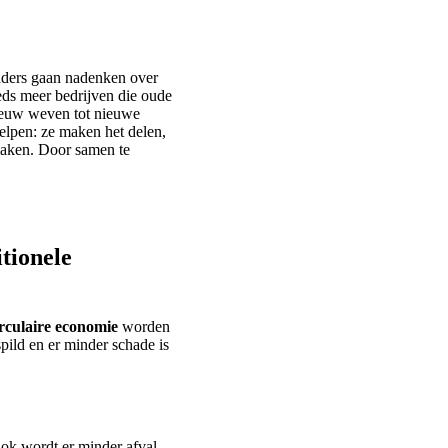
ders gaan nadenken over
ds meer bedrijven die oude
nieuw weven tot nieuwe
helpen: ze maken het delen,
 maken. Door samen te
itionele
irculaire economie
worden
pild en er minder schade is
Ook wordt er minder afval