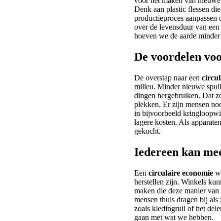
voor het maken van nieuwe 
Denk aan plastic flessen di
productieproces aanpassen 
over de levensduur van een 
hoeven we de aarde minder t
De voordelen voo
De overstap naar een
circu
milieu. Minder nieuwe spull
dingen hergebruiken. Dat z
plekken. Er zijn mensen nod
in bijvoorbeeld kringloopw
lagere kosten. Als apparate
gekocht.
Iedereen kan me
Een
circulaire economie
we
herstellen zijn. Winkels ku
maken die deze manier van 
mensen thuis dragen bij als 
zoals kledingruil of het del
gaan met wat we hebben.