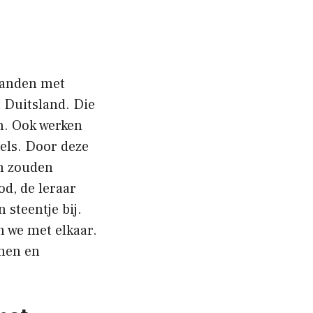
 landen met
t Duitsland. Die
n. Ook werken
els. Door deze
n zouden
od, de leraar
 steentje bij.
en we met elkaar.
anen en