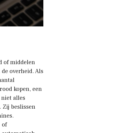
d of middelen
 de overheid. Als
aantal
 brood kopen, een
niet alles
 Zij beslissen
hines.
 of