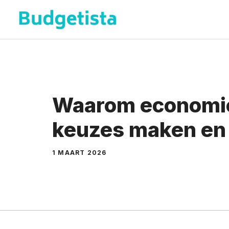
Spring
naar
de
inhoud
Waarom economie
keuzes maken en
1 MAART 2026