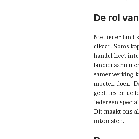
De rol va
Niet ieder land
elkaar. Soms kope
handel heet int
landen samen en
samenwerking ku
moeten doen. Dat
geeft les en de l
Iedereen speciali
Dit maakt ons al
inkomsten.