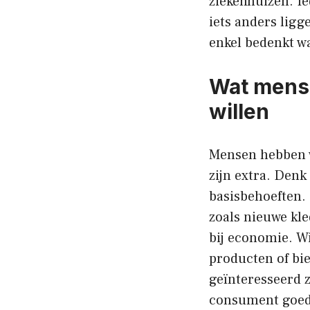
ziekenhuizen. Ie
iets anders ligge
enkel bedenkt wa
Wat mense
willen
Mensen hebben w
zijn extra. Denk
basisbehoeften. 
zoals nieuwe kle
bij economie. W
producten of bi
geïnteresseerd z
consument goed 