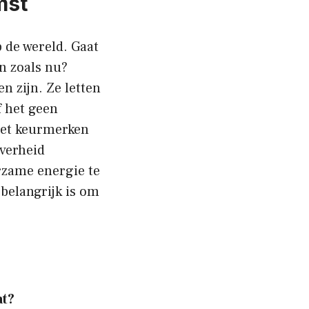
mst
 de wereld. Gaat
en zoals nu?
 zijn. Ze letten
f het geen
met keurmerken
overheid
rzame energie te
 belangrijk is om
at?