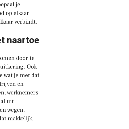
bepaal je
od op elkaar
lkaar verbindt.
t naartoe
komen door te
 uitkering. Ook
e wat je met dat
drijven en
en, werknemers
al uit
 en wegen.
dat makkelijk,