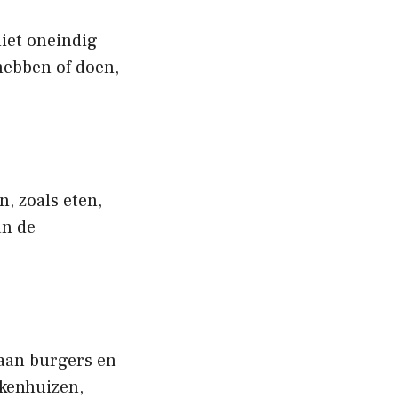
iet oneindig
 hebben of doen,
n, zoals eten,
an de
 aan burgers en
ekenhuizen,