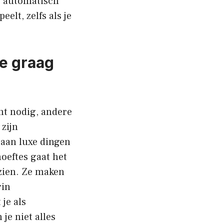
je automatisch
elt, zelfs als je
e graag
ht nodig, andere
 zijn
 aan luxe dingen
oeftes gaat het
rzien. Ze maken
rin
 je als
je niet alles