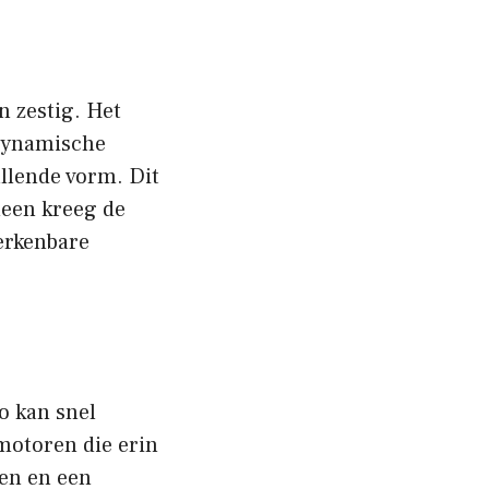
n zestig. Het
odynamische
llende vorm. Dit
heen kreeg de
erkenbare
o kan snel
motoren die erin
en en een