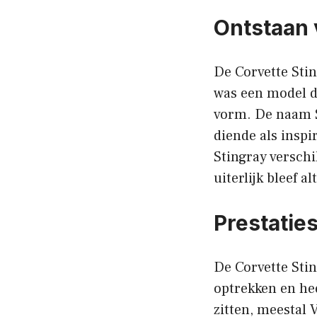
Ontstaan 
De Corvette Stin
was een model d
vorm. De naam S
diende als inspi
Stingray versch
uiterlijk bleef a
Prestatie
De Corvette Stin
optrekken en hee
zitten, meestal