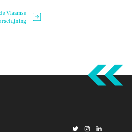
nde Vlaamse
erschijning