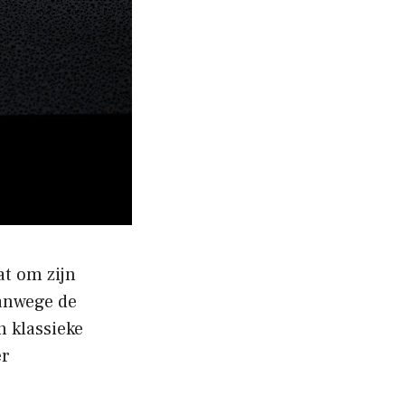
at om zijn
vanwege de
n klassieke
er