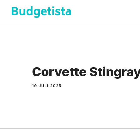
Spring
naar
de
inhoud
Corvette Stingra
19 JULI 2025