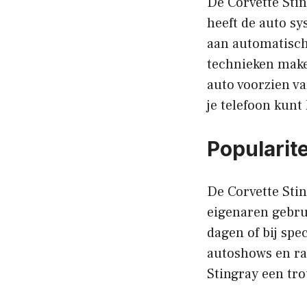
De Corvette Sti
heeft de auto sy
aan automatisch
technieken maken
auto voorzien va
je telefoon kunt
Popularite
De Corvette Sti
eigenaren gebrui
dagen of bij spe
autoshows en rac
Stingray een tro