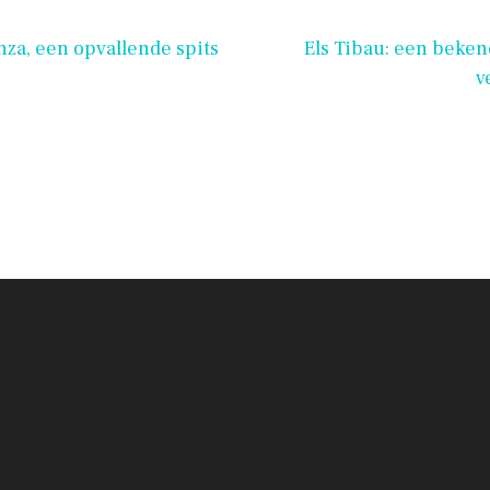
za, een opvallende spits
Els Tibau: een beke
v