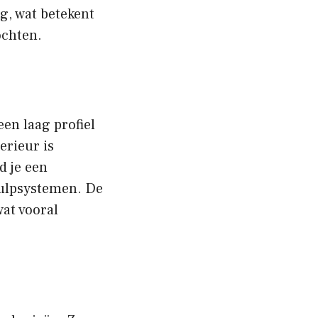
g, wat betekent
ochten.
een laag profiel
erieur is
d je een
jhulpsystemen. De
wat vooral