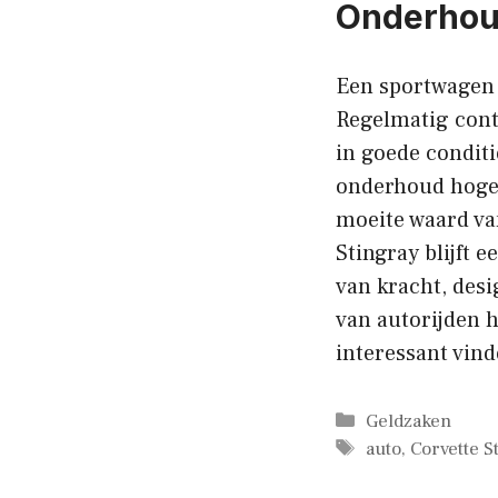
Onderhou
Een sportwagen 
Regelmatig cont
in goede condit
onderhoud hoger 
moeite waard van
Stingray blijft
van kracht, des
van autorijden h
interessant vind
Categorieën
Geldzaken
Tags
auto
,
Corvette S