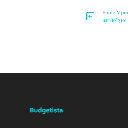
Emile Mpen
uit België