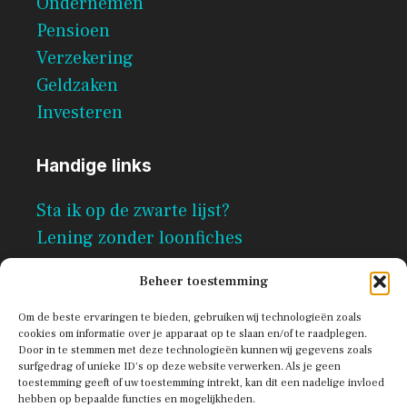
Ondernemen
Pensioen
Verzekering
Geldzaken
Investeren
Handige links
Sta ik op de zwarte lijst?
Lening zonder loonfiches
Per direct geld lenen zonder
Beheer toestemming
documenten
Om de beste ervaringen te bieden, gebruiken wij technologieën zoals
cookies om informatie over je apparaat op te slaan en/of te raadplegen.
Door in te stemmen met deze technologieën kunnen wij gegevens zoals
surfgedrag of unieke ID's op deze website verwerken. Als je geen
toestemming geeft of uw toestemming intrekt, kan dit een nadelige invloed
hebben op bepaalde functies en mogelijkheden.