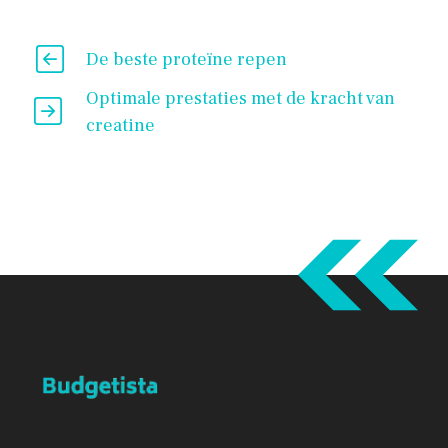
De beste proteïne repen
Optimale prestaties met de kracht van
creatine