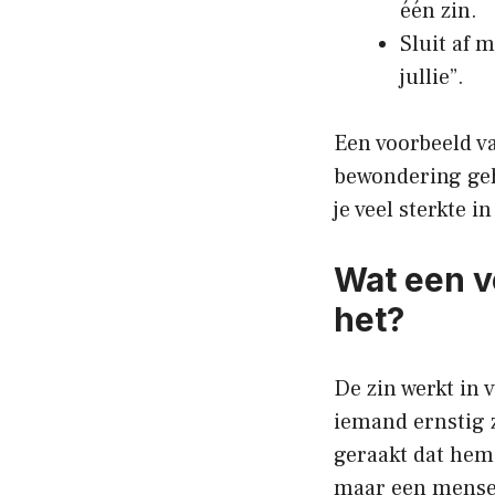
één zin.
Sluit af 
jullie”.
Een voorbeeld va
bewondering geh
je veel sterkte i
Wat een v
het?
De zin werkt in v
iemand ernstig z
geraakt dat hem
maar een menselij