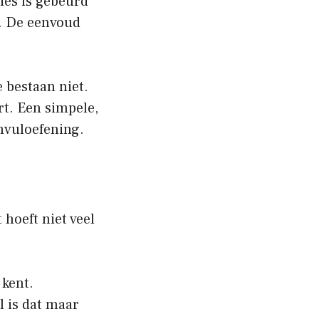
cies is gebeurd
n. De eenvoud
 bestaan niet.
ert. Een simpele,
invuloefening.
 hoeft niet veel
 kent.
l is dat maar