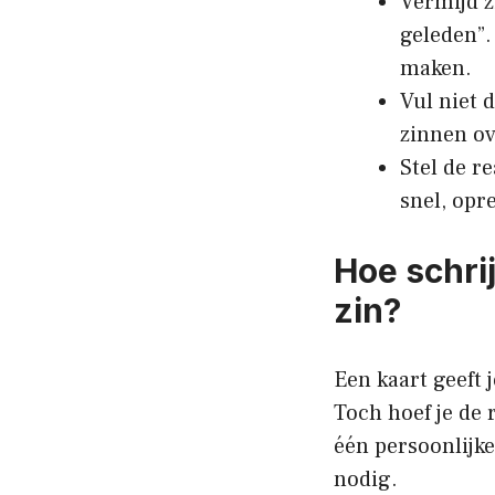
Vermijd zi
geleden”.
maken.
Vul niet 
zinnen ov
Stel de re
snel, opr
Hoe schri
zin?
Een kaart geeft 
Toch hoef je de 
één persoonlijke
nodig.