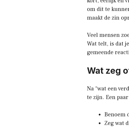
kort, eerlijk en 
om dit te kunne
maakt de zin op
Veel mensen zoe
Wat telt, is dat 
gemeende reactie
Wat zeg of
Na “wat een verdr
te zijn. Een paa
Benoem de
Zeg wat d