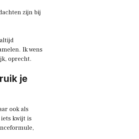
dachten zijn bij
altijd
amelen. Ik wens
ijk, oprecht.
uik je
aar ook als
ets kwijt is
anceformule,