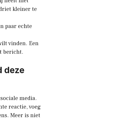
j heeft niet
riet kleiner te
en paar echte
wilt vinden. Een
t bericht.
d deze
 sociale media.
hte reactie, voeg
ns. Meer is niet