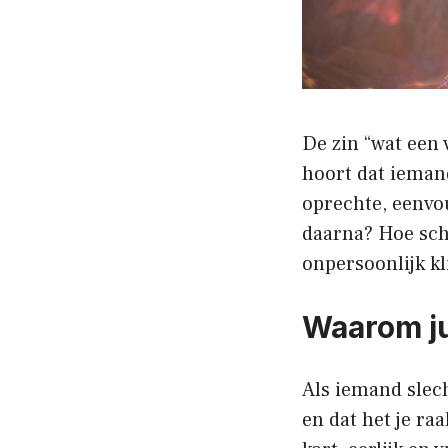
De zin “wat een 
hoort dat iemand
oprechte, eenvou
daarna? Hoe schr
onpersoonlijk kl
Waarom ju
Als iemand slech
en dat het je raa