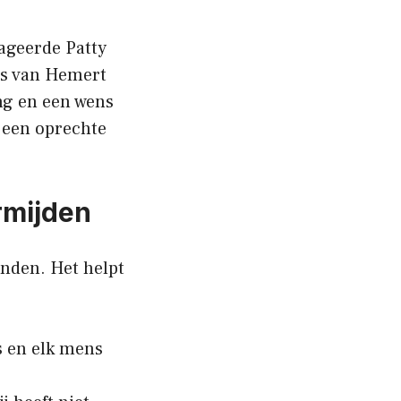
ageerde Patty
ns van Hemert
ng en een wens
r een oprechte
ermijden
anden. Het helpt
rs en elk mens