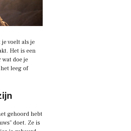
e voelt als je
kt. Het is een
 wat doe je
 het leeg of
ijn
 het gehoord hebt
euws” doet. Ze is