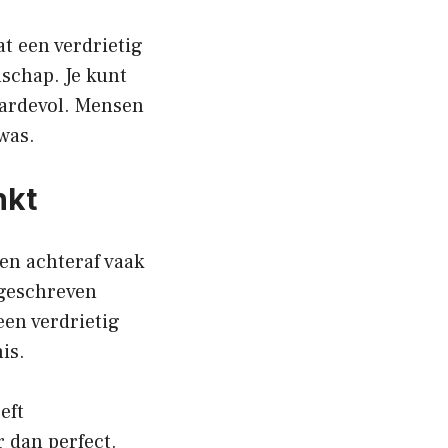
at een verdrietig
dschap. Je kunt
aardevol. Mensen
 was.
nkt
en achteraf vaak
 geschreven
een verdrietig
is.
eft
 dan perfect.