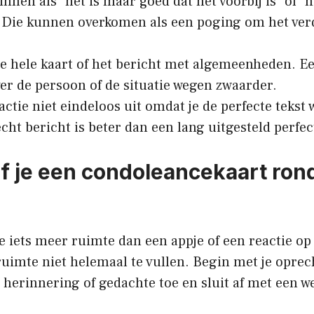
nnen als “het is maar goed dat het voorbij is” of “hi
 Die kunnen overkomen als een poging om het verd
de hele kaart of het bericht met algemeenheden. E
er de persoon of de situatie wegen zwaarder.
actie niet eindeloos uit omdat je de perfecte tekst 
echt bericht is beter dan een lang uitgesteld perfec
jf je een condoleancekaart ron
je iets meer ruimte dan een appje of een reactie op
ruimte niet helemaal te vullen. Begin met je oprec
 herinnering of gedachte toe en sluit af met een we