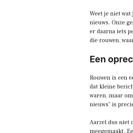
Weet je niet wat
nieuws. Onze ged
er daarna iets p
die rouwen, waar
Een oprec
Rouwen is een e
dat kleine beri
waren, maar omd
nieuws” is preci
Aarzel dus niet 
meegemaakt. Een 