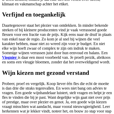
klimaat en vakmanschap achter het etiket.
Verfijnd en toegankelijk
Daartegenover staat het plezier van ontdekken. In minder bekende
streken of bij kleinere producenten vind je vaak verrassend goede
flessen voor een fractie van de prijs. Kijk eens naar de druif in plaats
van enkel naar de regio. Zo kom je al snel bij wijnen die veel
karakter hebben, maar niet zo wreed zijn voor je budget. En niet
elke wijn hoeft zwaar of complex te zijn om indruk te maken.
Sommige wijnen verrassen juist door hun eenvoud en balans. Een
Viognier
is daar een mooi voorbeeld van. Je proeft perzik, abrikoos
en soms een vleugje bloemen, zonder dat het overweldigend wordt.
Wijn kiezen met gezond verstand
Probeer, proef en vergelijk. Koop liever één fles die echt de moeite
is dan drie die straks tegenvallen. En wees niet bang om advies te
vragen. Een goede wijnhandelaar luistert, stelt vragen en helpt je een
fles te vinden die bij je past. Want degelijke wijn gaat niet over prijs
of prestige, maar over plezier en genot. Ja, een goede wijn kiezen
vraagt misschien wat aandacht, maar vooral nieuwsgierigheid. Leer
herkennen wat je lekker vindt, noteer het, en bouw zo stap voor stap