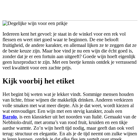
Iedereen kent het gevoel: je staat in de winkel voor een rek vol
flessen en weet niet goed waar te beginnen. De ene belooft
fruitigheid, de andere karakter, en allemaal lijken ze te zeggen dat ze
de beste keuze zijn. Maar hoe vind je nu een wijn die écht goed is,
zonder dat je er een fortuin aan uitgeeft? Goede wijn hoeft eigenlijk
geen luxeproduct te zijn. Met een beetje kennis ontdek je verrassend
veel kwaliteit voor een zachte prijs.
Kijk voorbij het etiket
Het begint bij weten wat je lekker vindt. Sommige mensen houden
van lichte, frisse wijnen die makkelijk drinken. Anderen verkiezen
volle smaken met wat meer diepte. Als je dat weet, wordt kiezen al
wat eenvoudiger. Een wijn met een stevig karakter, zoals een
Barolo
, is een klassieker uit het noorden van Italië. Gemaakt van de
Nebbiolo-druif, met aroma’s van rood fruit, kruiden en een tikje
aardse warmte. Zo’n wijn heeft tijd nodig, maar geeft dan ook veel
terug: structuur en elegantie. En als je de tijd neemt om zulke wijnen
te leren kennen, ontdek je dat elke fles iets vertelt over streek,