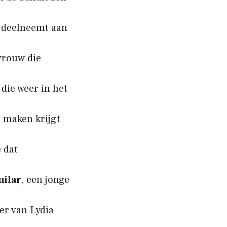
e deelneemt aan
 vrouw die
, die weer in het
e maken krijgt
e dat
uilar
, een jonge
ter van Lydia