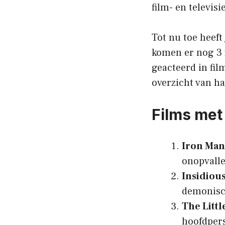
film- en televisi
Tot nu toe heeft
komen er nog 3 f
geacteerd in fil
overzicht van ha
Films met
Iron Man
onopvalle
Insidious
demonisch
The Littl
hoofdpers