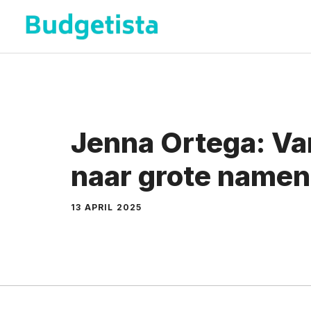
Spring
naar
de
inhoud
Jenna Ortega: Va
naar grote namen 
13 APRIL 2025