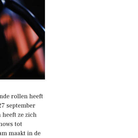
ende rollen heeft
 27 september
 heeft ze zich
hows tot
aam maakt in de