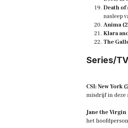
Death of
nasleep v
Anima (2
Klara an
The Galle
Series/T
CSI: New York (
misdrijf in deze
Jane the Virgin
het hoofdperson