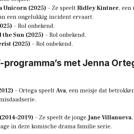
 a Unicorn (2025)
– Ze speelt
Ridley Kintner
, een
an een ongelukkig incident ervaart.
025)
– Rol onbekend.
d the Sun (2025)
– Rol onbekend.
rist (2025)
– Rol onbekend.
V-programma’s met Jenna Ort
2012)
– Ortega speelt
Ava
, een meisje dat betrokken
 misdaadserie.
 (2014–2019)
– Ze speelt de jonge
Jane Villanueva
,
age in deze komische drama familie serie.