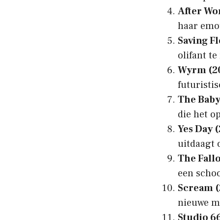
After Wo
haar emot
Saving Fl
olifant te
Wyrm (2
futuristi
The Babys
die het o
Yes Day 
uitdaagt 
The Fallo
een schoo
Scream (
nieuwe m
Studio 6