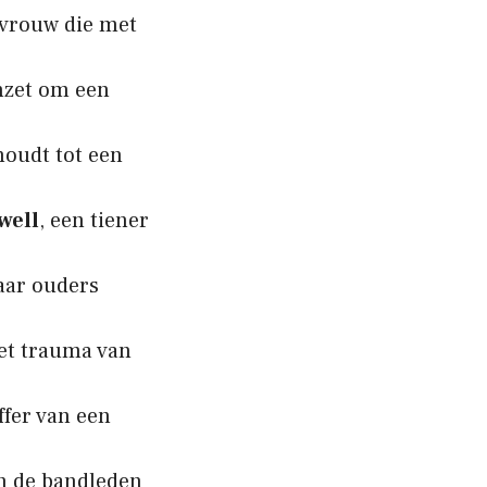
 vrouw die met
inzet om een
houdt tot een
well
, een tiener
haar ouders
het trauma van
ffer van een
an de bandleden