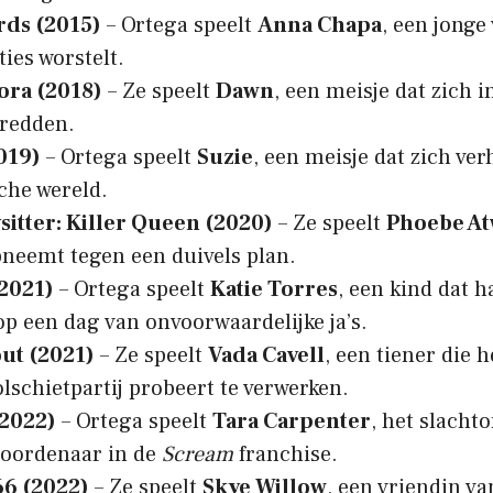
rds (2015)
– Ortega speelt
Anna Chapa
, een jonge
ies worstelt.
ora (2018)
– Ze speelt
Dawn
, een meisje dat zich 
 redden.
019)
– Ortega speelt
Suzie
, een meisje dat zich ver
sche wereld.
itter: Killer Queen (2020)
– Ze speelt
Phoebe At
pneemt tegen een duivels plan.
(2021)
– Ortega speelt
Katie Torres
, een kind dat 
op een dag van onvoorwaardelijke ja’s.
ut (2021)
– Ze speelt
Vada Cavell
, een tiener die 
lschietpartij probeert te verwerken.
2022)
– Ortega speelt
Tara Carpenter
, het slachto
oordenaar in de
Scream
franchise.
66 (2022)
– Ze speelt
Skye Willow
, een vriendin v