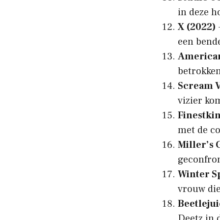
in deze h
X (2022)
een bend
American
betrokken
Scream V
vizier ko
Finestki
met de co
Miller’s 
geconfron
Winter S
vrouw die
Beetlejui
Deetz in 