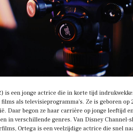
) is een jonge actrice die in korte tijd indrukwekk
l films als televisieprogramma’s. Ze is geboren op
ië. Daar begon ze haar carrière op jonge leeftijd en
en in verschillende genres. Van Disney Channel-s
films, Ortega is een veelzijdige actrice die snel n