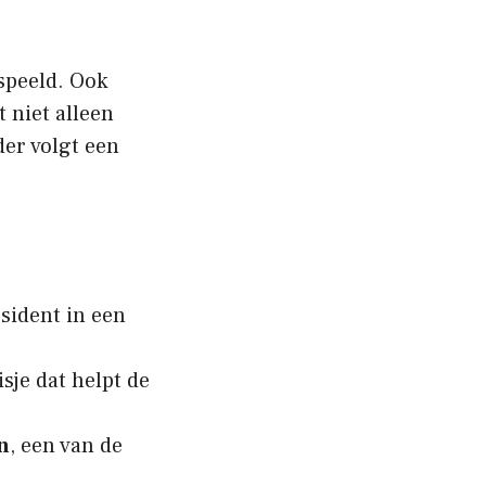
peeld. Ook
 niet alleen
er volgt een
sident in een
sje dat helpt de
n
, een van de