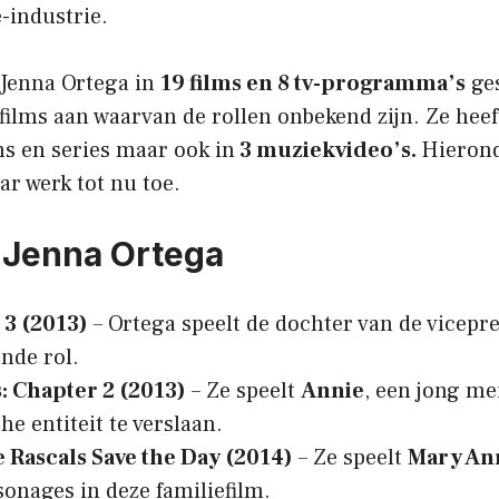
e-industrie.
 Jenna Ortega in
19 films en 8 tv-programma’s
ges
ilms aan waarvan de rollen onbekend zijn. Ze heeft
ms en series maar ook in
3 muziekvideo’s.
Hierond
ar werk tot nu toe.
 Jenna Ortega
 3 (2013)
– Ortega speelt de dochter van de vicepre
nde rol.
: Chapter 2 (2013)
– Ze speelt
Annie
, een jong mei
e entiteit te verslaan.
e Rascals Save the Day (2014)
– Ze speelt
Mary An
onages in deze familiefilm.