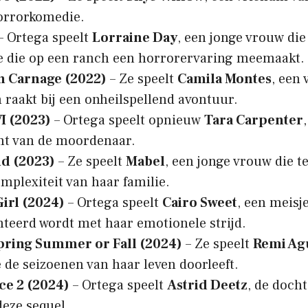
orrorkomedie.
– Ortega speelt
Lorraine Day
, een jonge vrouw di
e die op een ranch een horrorervaring meemaakt.
 Carnage (2022)
– Ze speelt
Camila Montes
, een
 raakt bij een onheilspellend avontuur.
I (2023)
– Ortega speelt opnieuw
Tara Carpenter
mt van de moordenaar.
nd (2023)
– Ze speelt
Mabel
, een jonge vrouw die t
mplexiteit van haar familie.
Girl (2024)
– Ortega speelt
Cairo Sweet
, een meisj
teerd wordt met haar emotionele strijd.
pring Summer or Fall (2024)
– Ze speelt
Remi Ag
 de seizoenen van haar leven doorleeft.
ce 2 (2024)
– Ortega speelt
Astrid Deetz
, de doch
deze sequel.