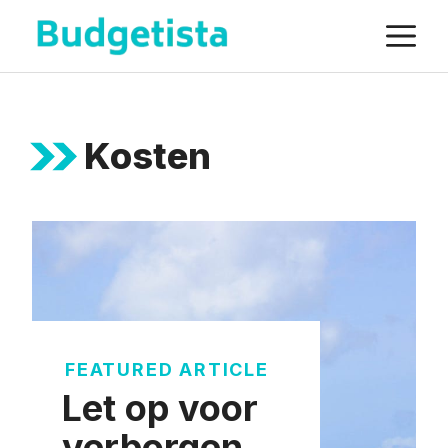
Spring
M
naar
de
inhoud
Kosten
FEATURED ARTICLE
Let op voor
verborgen