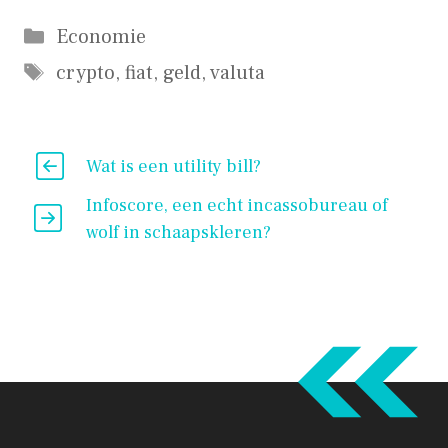
Categorieën
Economie
Tags
crypto
,
fiat
,
geld
,
valuta
Wat is een utility bill?
Infoscore, een echt incassobureau of
wolf in schaapskleren?