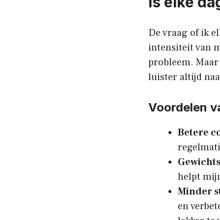
Is elke d
De vraag of ik e
intensiteit van 
probleem. Maar v
luister altijd n
Voordelen va
Betere c
regelmati
Gewichts
helpt mij
Minder s
en verbet