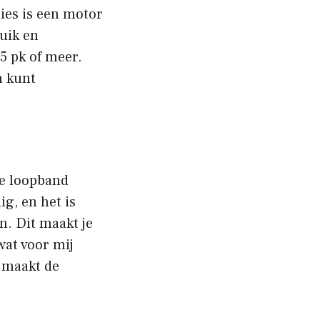
ies is een motor
ruik en
5 pk of meer.
n kunt
de loopband
g, en het is
n. Dit maakt je
wat voor mij
, maakt de