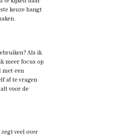
d te kijken naar
iste keuze hangt
 maken.
gebruiken? Als ik
ik meer focus op
l met een
f af te vragen
aalt voor de
 zegt veel over