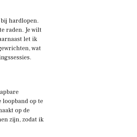
 bij hardlopen.
e raden. Je wilt
arnaast let ik
gewrichten, wat
ingssessies.
lapbare
e loopband op te
maakt op de
n zijn, zodat ik