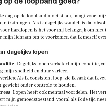
ag op de loopband goed?
lke dag op de loopband moet staan, hangt voor mij 
mijn trainingen. Als ik dagelijks wandel, is dat abso
oor hardlopen is het voor mij belangrijk om niet t
aar mijn lichaam om te voorkomen dat ik mezelf ove
n dagelijks lopen
onditie
: Dagelijks lopen verbetert mijn conditie, vo
g mijn snelheid en duur varieer.
verlies
: Als ik consistent loop, zie ik vaak dat ik ve
n gewicht onder controle te houden.
tress
: Lopen heeft ook mentaal voordelen. Het ver
ert mijn gemoedstoestand, vooral als ik de tijd n