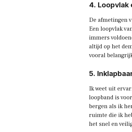
4. Loopvlak
De afmetingen va
Een loopvlak van
immers voldoend
altijd op het d
vooral belangrij
5. Inklapbaa
Ik weet uit erva
loopband is voor
bergen als ik he
ruimte die ik he
het snel en veil