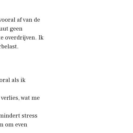
vooral af van de
luut geen
e overdrijven. Ik
rbelast.
oral als ik
t verlies, wat me
mindert stress
eem om even