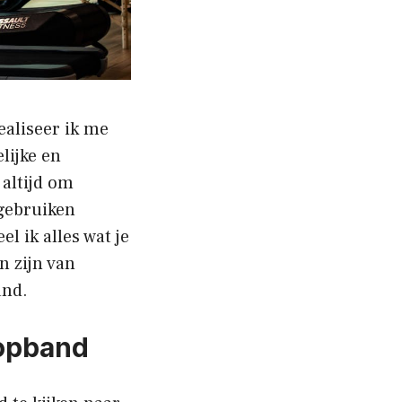
ealiseer ik me
lijke en
 altijd om
 gebruiken
l ik alles wat je
n zijn van
and.
oopband