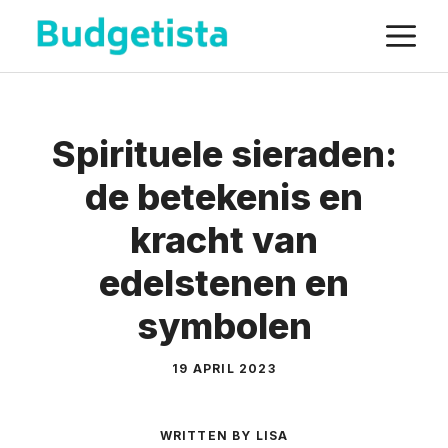
Spring
M
naar
de
inhoud
Spirituele sieraden:
de betekenis en
kracht van
edelstenen en
symbolen
19 APRIL 2023
WRITTEN BY LISA