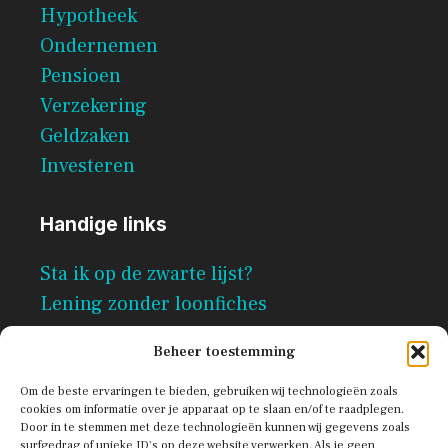
Hypotheek
Ondernemen
Pensioen
Verzekering
Geldzaken
Investeren
Handige links
Sta ik op de zwarte lijst?
Lening zonder loonfiches
Per direct geld lenen zonder
Beheer toestemming
documenten
Om de beste ervaringen te bieden, gebruiken wij technologieën zoals
cookies om informatie over je apparaat op te slaan en/of te raadplegen.
Door in te stemmen met deze technologieën kunnen wij gegevens zoals
surfgedrag of unieke ID's op deze website verwerken. Als je geen