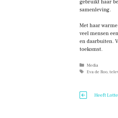
gebruikt haar b
samenleving.
Met haar warme 
veel mensen een 
en daarbuiten. V
toekomst.
Categorieën
Media
Tags
Eva de Roo
,
tele
Heeft Lott