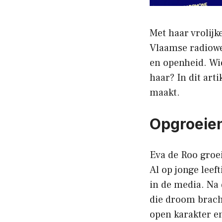
Met haar vrolij
Vlaamse radiower
en openheid. Wi
haar? In dit art
maakt.
Opgroeien
Eva de Roo groei
Al op jonge leef
in de media. Na 
die droom bracht
open karakter en