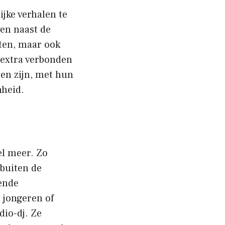
ijke verhalen te
ven naast de
ten, maar ook
 extra verbonden
en zijn, met hun
nheid.
el meer. Zo
 buiten de
lende
 jongeren of
dio-dj. Ze