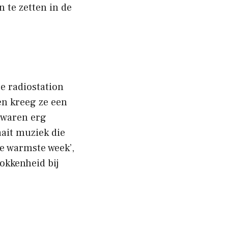
 te zetten in de
e radiostation
en kreeg ze een
 waren erg
aait muziek die
De warmste week’,
okkenheid bij