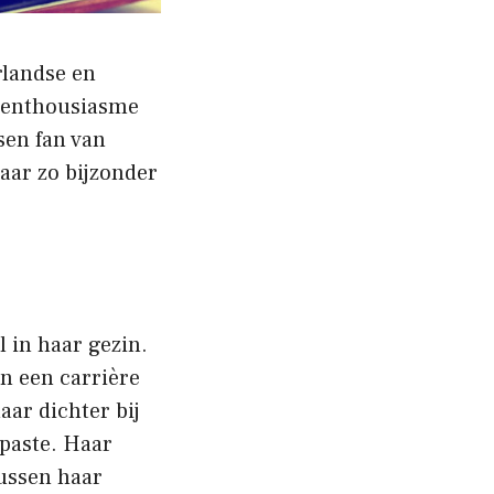
rlandse en
r enthousiasme
sen fan van
haar zo bijzonder
l in haar gezin.
an een carrière
aar dichter bij
 paste. Haar
tussen haar