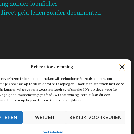
ing zonder loonfiches
 direct geld lenen zonder documenten
Beheer toestemming
ervaringen te bieden, gebruiken wij technologieën zoals cookies om
ver je apparaat op te slaan en/of te raadplegen. Door in te stemmen met deze
n kunnen wij gegevens zoals surfgedrag of unieke ID's op deze website
ls je geen toestemming geeft of uw toestemming intrekt, kan dit een
vloed hebben op bepaalde functies en mogelijkheden.
Privacy Policy
Terms of Service
PTEREN
WEIGER
BEKIJK VOORKEUREN
Cookiebeleid