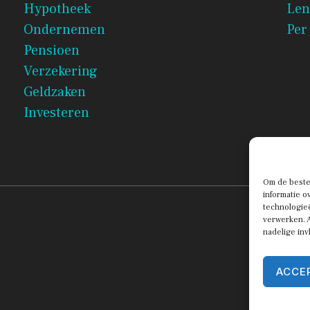
Hypotheek
Len
Ondernemen
Per
Pensioen
Verzekering
Geldzaken
Investeren
Om de beste 
informatie o
technologieë
verwerken. A
nadelige in
ACCE