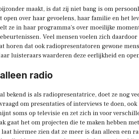
ijzonder maakt, is dat zij niet bang is om persoonl
t open over haar gevoelens, haar familie en het le
telt ze in haar programma’s over moeilijke momen
gebeurtenissen. Veel mensen voelen zich daardoor
aat horen dat ook radiopresentatoren gewone mens
aar luisteraars waarderen deze eerlijkheid en ope
alleen radio
l bekend is als radiopresentatrice, doet ze nog ve
vraagd om presentaties of interviews te doen, ook
hijnt soms op televisie en zet zich in voor verschil
aak gaat het om projecten die te maken hebben met
laat hiermee zien dat ze meer is dan alleen een ra