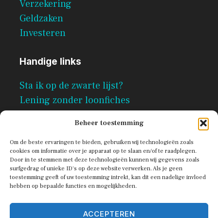
Verzekering
Geldzaken
Investeren
Handige links
Sta ik op de zwarte lijst?
Lening zonder loonfiches
Per direct geld lenen zonder
Beheer toestemming
documenten
Om de beste ervaringen te bieden, gebruiken wij technologieën zoals
cookies om informatie over je apparaat op te slaan en/of te raadplegen.
Door in te stemmen met deze technologieën kunnen wij gegevens zoals
surfgedrag of unieke ID's op deze website verwerken. Als je geen
toestemming geeft of uw toestemming intrekt, kan dit een nadelige invloed
hebben op bepaalde functies en mogelijkheden.
ACCEPTEREN
© 2026 Scribe