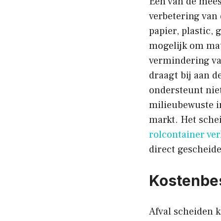
Een van de meest
verbetering van 
papier, plastic,
mogelijk om mate
vermindering va
draagt bij aan 
ondersteunt niet
milieubewuste im
markt. Het sche
rolcontainer ve
direct gescheid
Kostenbes
Afval scheiden k