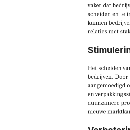
vaker dat bedrij
scheiden en te i
kunnen bedrijve
relaties met sta
Stimuleri
Het scheiden van
bedrijven. Door
aangemoedigd om
en verpakkingsst
duurzamere prod
nieuwe marktka
Verbeter