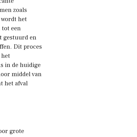
icante
omen zoals
, wordt het
 tot een
dt gestuurd en
fen. Dit proces
 het
s in de huidige
door middel van
t het afval
oor grote