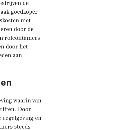
bedrijven de
 vaak goedkoper
gskosten met
reren door de
n rolcontainers
en door het
teden aan
gen
eving waarin van
riften. Door
e regelgeving en
tners steeds