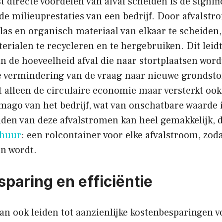
 directe voordelen van afval scheiden is de signif
de milieuprestaties van een bedrijf. Door afvalstr
 glas en organisch materiaal van elkaar te scheiden
rialen te recycleren en te hergebruiken. Dit leidt
n de hoeveelheid afval die naar stortplaatsen wor
de vermindering van de vraag naar nieuwe grondstof
 alleen de circulaire economie maar versterkt ook
ago van het bedrijf, wat van onschatbare waarde i
iden van deze afvalstromen kan heel gemakkelijk, 
rhuur
: een rolcontainer voor elke afvalstroom, zoda
en wordt.
paring en efficiëntie
an ook leiden tot aanzienlijke kostenbesparingen v