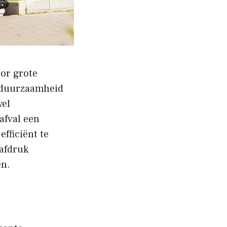
oor grote
n duurzaamheid
wel
afval een
fficiënt te
tafdruk
en.