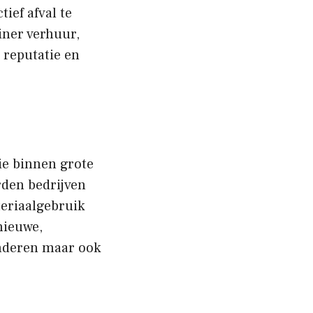
ief afval te
iner verhuur,
 reputatie en
ie binnen grote
rden bedrijven
eriaalgebruik
nieuwe,
inderen maar ook