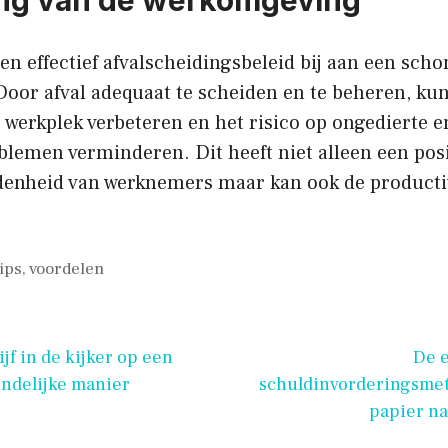
een effectief afvalscheidingsbeleid bij aan een sch
oor afval adequaat te scheiden en te beheren, ku
 werkplek verbeteren en het risico op ongedierte e
emen verminderen. Dit heeft niet alleen een posit
edenheid van werknemers maar kan ook de productiv
tips
,
voordelen
ijf in de kijker op een
De e
ndelijke manier
schuldinvorderingsmet
papier na