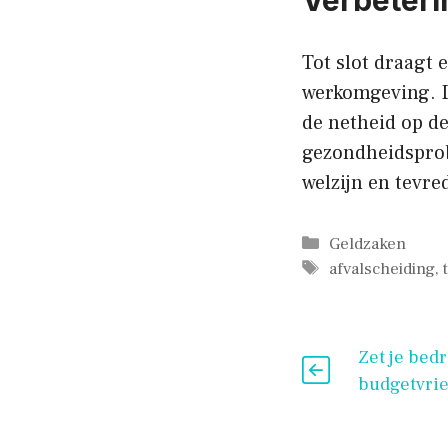
Tot slot draagt 
werkomgeving. D
de netheid op de
gezondheidsprobl
welzijn en tevr
Categorieën
Geldzaken
Tags
afvalscheiding
,
Zet je bedr
budgetvrie